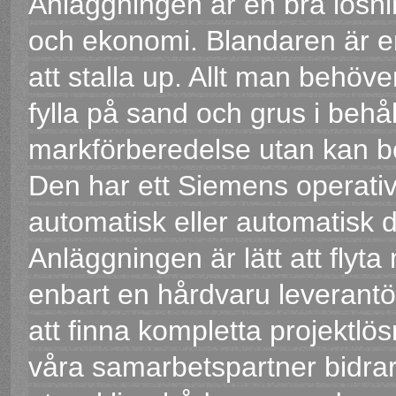
Anläggningen är en bra lösni
och ekonomi. Blandaren är en
att stalla up. Allt man behöv
fylla på sand och grus i behå
markförberedelse utan kan b
Den har ett Siemens operati
automatisk eller automatisk 
Anläggningen är lätt att flyta
enbart en hårdvaru leverantö
att finna kompletta projektlö
våra samarbetspartner bidrar 