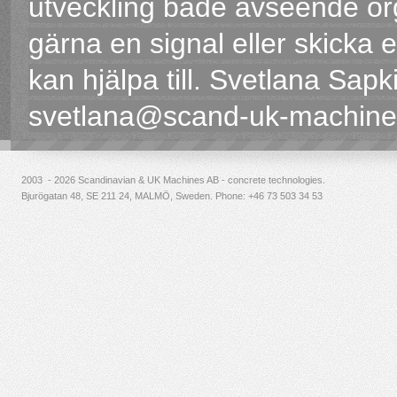
utveckling både avseende org
gärna en signal eller skicka e
kan hjälpa till. Svetlana Sa
svetlana@scand-uk-machin
2003 - 2026 Scandinavian & UK Machines AB - concrete technologies.
Bjurögatan 48, SE 211 24, MALMÖ, Sweden. Phone:
+46 73 503 34 53