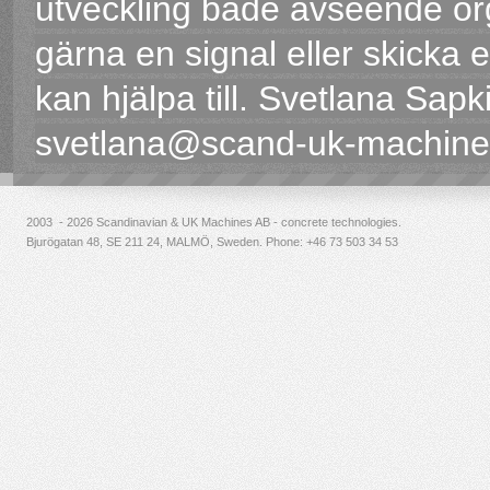
utveckling både avseende org
gärna en signal eller skicka e
kan hjälpa till. Svetlana Sa
svetlana@scand-uk-machin
2003 - 2026 Scandinavian & UK Machines AB - concrete technologies.
Bjurögatan 48, SE 211 24, MALMÖ, Sweden. Phone:
+46 73 503 34 53