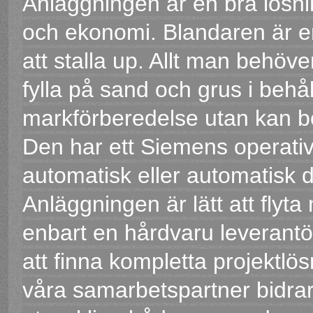
Anläggningen är en bra lösni
och ekonomi. Blandaren är en
att stalla up. Allt man behöv
fylla på sand och grus i behå
markförberedelse utan kan b
Den har ett Siemens operati
automatisk eller automatisk 
Anläggningen är lätt att flyta
enbart en hårdvaru leverantö
att finna kompletta projektlö
våra samarbetspartner bidrar 