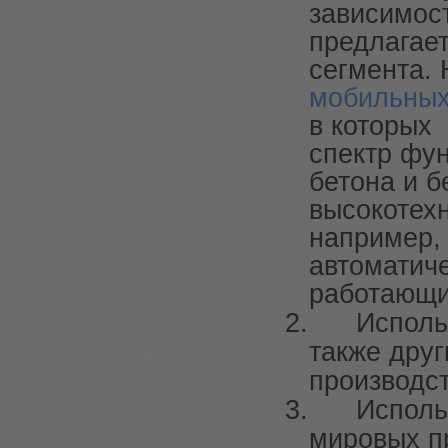
зависимос
предлагае
сегмента.
мобильных
в которых
спектр фу
бетона и б
высокотех
например
автоматич
работающи
2.
Исполь
также дру
производс
3.
Исполь
мировых п