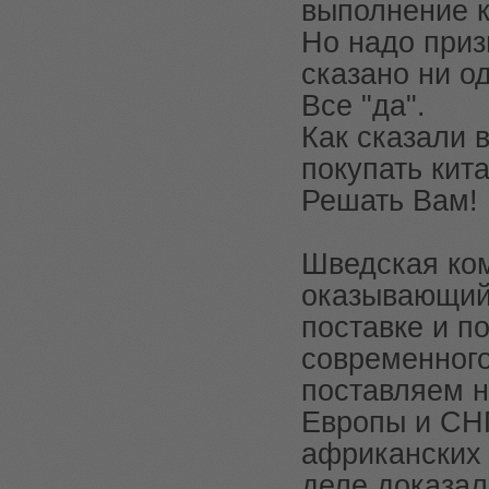
выполнение к
Но надо приз
сказано ни од
Все "да".
Как сказали в
покупать кит
Решать Вам!
Шведская ко
оказывающий 
поставке и п
современного
поставляем н
Европы и СНГ
африканских 
деле доказал