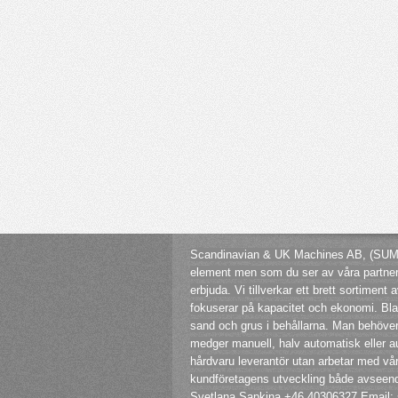
Scandinavian & UK Machines AB, (SUMAB),
element men som du ser av våra partner a
erbjuda. Vi tillverkar ett brett sortimen
fokuserar på kapacitet och ekonomi. Blan
sand och grus i behållarna. Man behöve
medger manuell, halv automatisk eller au
hårdvaru leverantör utan arbetar med vår
kundföretagens utveckling både avseende 
Svetlana Sapkina +46 40306327 Email