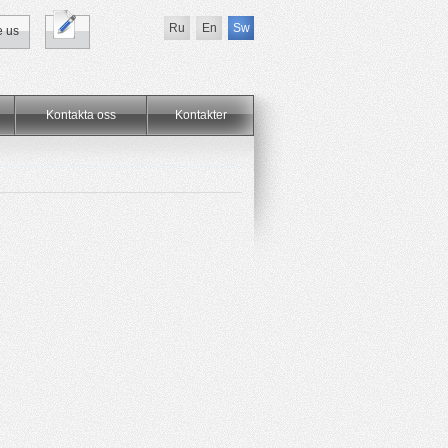
Ru
En
Sw
e us
Kontakta oss
Kontakter