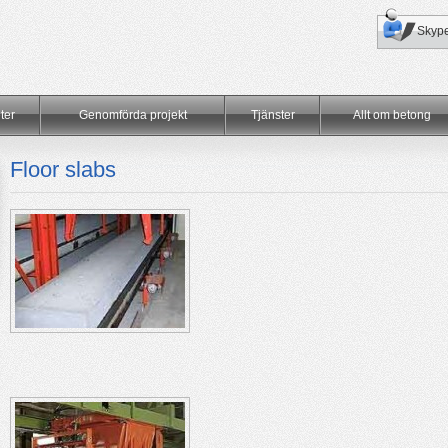
Skyp
ter
Genomförda projekt
Tjänster
Allt om betong
Floor slabs