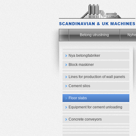
.
Betong utrustning
Nyhe
Nya betongfabriker
Block maskiner
Lines for production of wall panels
Cement silos
Floor slabs
Equipment for cement unloading
Concrete conveyors