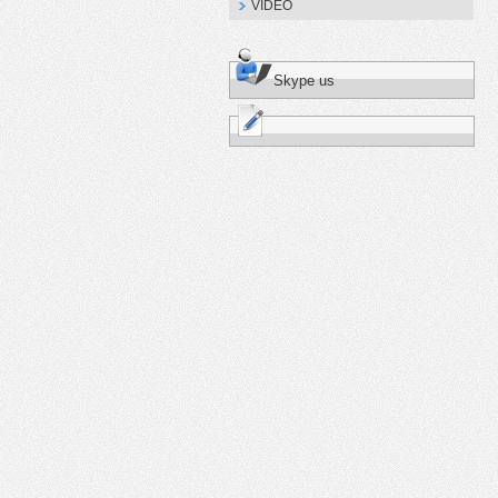
VIDEO
Skype us