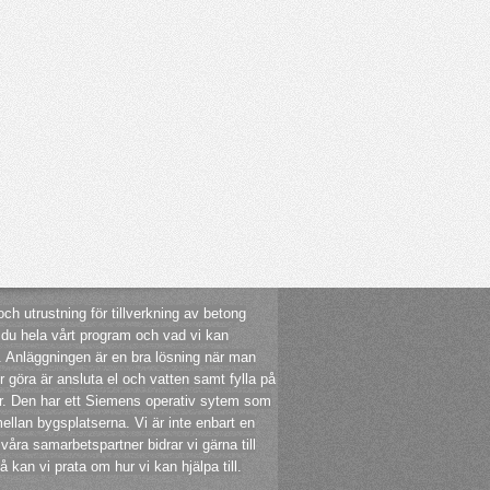
 utrustning för tillverkning av betong
 du hela vårt program och vad vi kan
et. Anläggningen är en bra lösning när man
 göra är ansluta el och vatten samt fylla på
ar. Den har ett Siemens operativ sytem som
ellan bygsplatserna. Vi är inte enbart en
åra samarbetspartner bidrar vi gärna till
kan vi prata om hur vi kan hjälpa till.