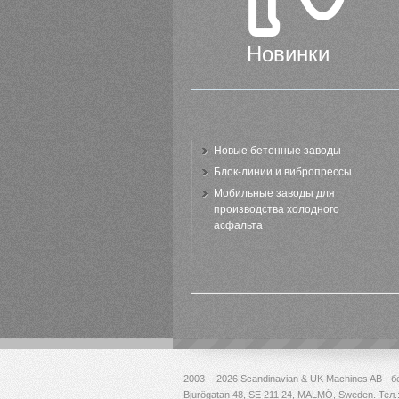
Новинки
Новые бетонные заводы
Блок-линии и вибропрессы
Мобильные заводы для
производства холодного
асфальта
2003 - 2026 Scandinavian & UK Machines AB - 
Bjurögatan 48, SE 211 24, MALMÖ, Sweden. Тел.