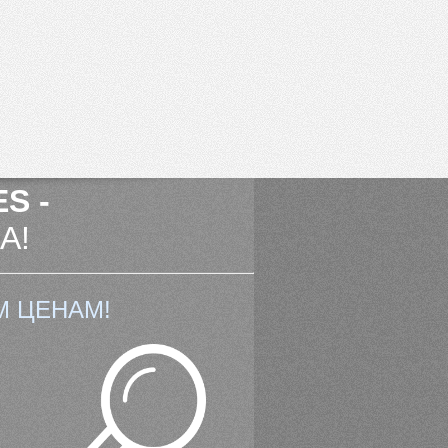
S -
А!
М ЦЕНАМ!