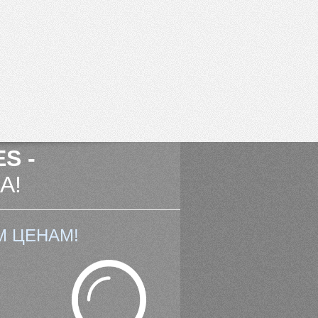
S -
А!
М ЦЕНАМ!