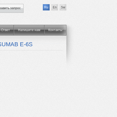
Ru
En
Sw
равить запрос
-Ответ
Напишите нам
Контакты
SUMAB E-6S