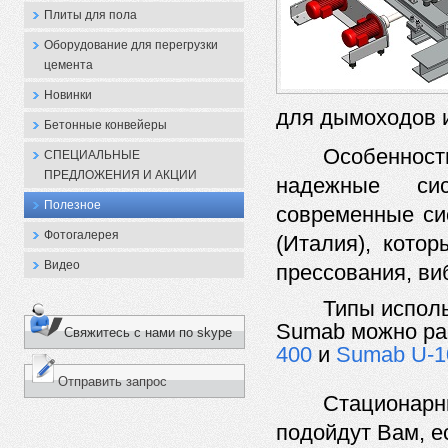
Плиты для пола
Оборудование для перегрузки
цемента
Новинки
для дымоходов и
Бетонные конвейеры
Особеннос
СПЕЦИАЛЬНЫЕ
ПРЕДЛОЖЕНИЯ И АКЦИИ
надежные сис
Полезное
современные си
Фотогалерея
(Италия)
, котор
Видео
прессования, виб
Типы испол
Sumab
можно ра
Свяжитесь с нами по skype
400
и
Sumab U-1
Отправить запрос
Стационар
п
одойдут Вам, е